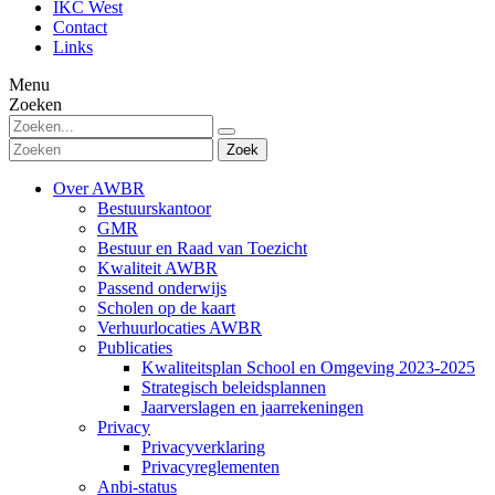
IKC West
Contact
Links
Menu
Zoeken
Zoek
Over AWBR
Bestuurskantoor
GMR
Bestuur en Raad van Toezicht
Kwaliteit AWBR
Passend onderwijs
Scholen op de kaart
Verhuurlocaties AWBR
Publicaties
Kwaliteitsplan School en Omgeving 2023-2025
Strategisch beleidsplannen
Jaarverslagen en jaarrekeningen
Privacy
Privacyverklaring
Privacyreglementen
Anbi-status