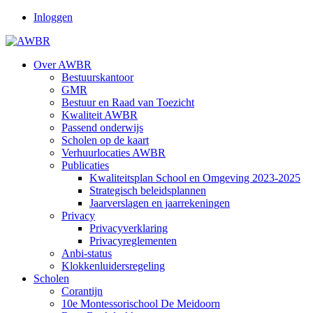
Inloggen
Over AWBR
Bestuurskantoor
GMR
Bestuur en Raad van Toezicht
Kwaliteit AWBR
Passend onderwijs
Scholen op de kaart
Verhuurlocaties AWBR
Publicaties
Kwaliteitsplan School en Omgeving 2023-2025
Strategisch beleidsplannen
Jaarverslagen en jaarrekeningen
Privacy
Privacyverklaring
Privacyreglementen
Anbi-status
Klokkenluidersregeling
Scholen
Corantijn
10e Montessorischool De Meidoorn