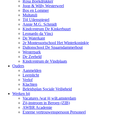
Rosa Boekdrukker
Joop & Willy Westerweel
Bos en Lommer
Multatuli
Tijl Uilenspiegel
Annie M.G. Schmidt
Kindcentrum De Kinkerbuurt
Leonardo da Vinci
De Waterkant
2e Montessorischool Het Winterkoninkje
Daltonschool De Spaarndammerhout
Westerpark
De Zeeheld
Kindcentrum de Vindplaats
Ouders
Aanmelden
Leerplicht
Verlof
Klachten
Beleidsplan Sociale Veiligheid
Werken bij
Vacatures /wat jij wilt.amsterdam
Zij-instroom in Beroep (ZIB)
AWBR Academie
Externe vertrouwenspersoon Personeel