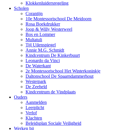
Klokkenluidersregeling
Scholen
Corantijn
10e Montessorischool De Meidoorn
Rosa Boekdrukker
Joop & Willy Westerweel
Bos en Lommer
Multatuli
Tijl Uilenspiegel
Annie M.G. Schmidt
Kindcentrum De Kinkerbuurt
Leonardo da Vinci
De Waterkant
2e Montessorischool Het Winterkoninkje
Daltonschool De Spaarndammerhout
Westerpark
De Zeeheld
Kindcentrum de Vindplaats
Ouders
Aanmelden
Leerplicht
Verlof
Klachten
Beleidsplan Sociale Veiligheid
Werken bij