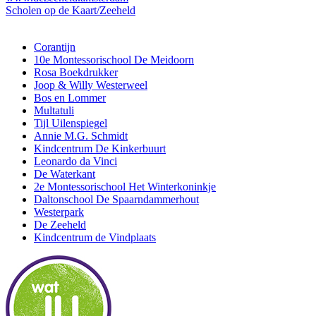
Scholen op de Kaart/Zeeheld
Corantijn
10e Montessorischool De Meidoorn
Rosa Boekdrukker
Joop & Willy Westerweel
Bos en Lommer
Multatuli
Tijl Uilenspiegel
Annie M.G. Schmidt
Kindcentrum De Kinkerbuurt
Leonardo da Vinci
De Waterkant
2e Montessorischool Het Winterkoninkje
Daltonschool De Spaarndammerhout
Westerpark
De Zeeheld
Kindcentrum de Vindplaats