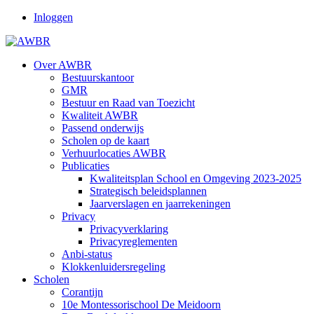
Inloggen
Over AWBR
Bestuurskantoor
GMR
Bestuur en Raad van Toezicht
Kwaliteit AWBR
Passend onderwijs
Scholen op de kaart
Verhuurlocaties AWBR
Publicaties
Kwaliteitsplan School en Omgeving 2023-2025
Strategisch beleidsplannen
Jaarverslagen en jaarrekeningen
Privacy
Privacyverklaring
Privacyreglementen
Anbi-status
Klokkenluidersregeling
Scholen
Corantijn
10e Montessorischool De Meidoorn