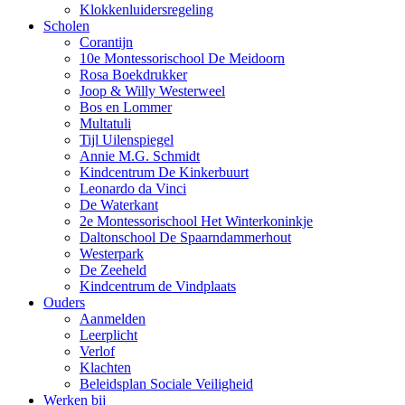
Klokkenluidersregeling
Scholen
Corantijn
10e Montessorischool De Meidoorn
Rosa Boekdrukker
Joop & Willy Westerweel
Bos en Lommer
Multatuli
Tijl Uilenspiegel
Annie M.G. Schmidt
Kindcentrum De Kinkerbuurt
Leonardo da Vinci
De Waterkant
2e Montessorischool Het Winterkoninkje
Daltonschool De Spaarndammerhout
Westerpark
De Zeeheld
Kindcentrum de Vindplaats
Ouders
Aanmelden
Leerplicht
Verlof
Klachten
Beleidsplan Sociale Veiligheid
Werken bij