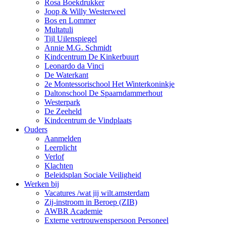
Rosa Boekdrukker
Joop & Willy Westerweel
Bos en Lommer
Multatuli
Tijl Uilenspiegel
Annie M.G. Schmidt
Kindcentrum De Kinkerbuurt
Leonardo da Vinci
De Waterkant
2e Montessorischool Het Winterkoninkje
Daltonschool De Spaarndammerhout
Westerpark
De Zeeheld
Kindcentrum de Vindplaats
Ouders
Aanmelden
Leerplicht
Verlof
Klachten
Beleidsplan Sociale Veiligheid
Werken bij
Vacatures /wat jij wilt.amsterdam
Zij-instroom in Beroep (ZIB)
AWBR Academie
Externe vertrouwenspersoon Personeel