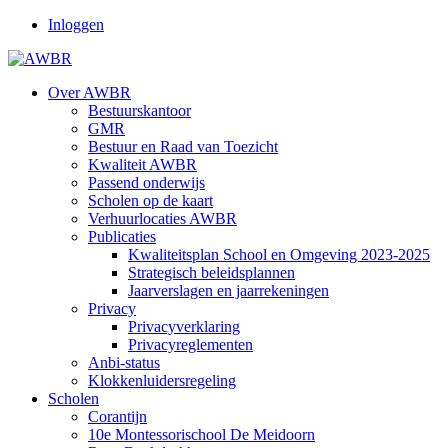
Inloggen
Over AWBR
Bestuurskantoor
GMR
Bestuur en Raad van Toezicht
Kwaliteit AWBR
Passend onderwijs
Scholen op de kaart
Verhuurlocaties AWBR
Publicaties
Kwaliteitsplan School en Omgeving 2023-2025
Strategisch beleidsplannen
Jaarverslagen en jaarrekeningen
Privacy
Privacyverklaring
Privacyreglementen
Anbi-status
Klokkenluidersregeling
Scholen
Corantijn
10e Montessorischool De Meidoorn