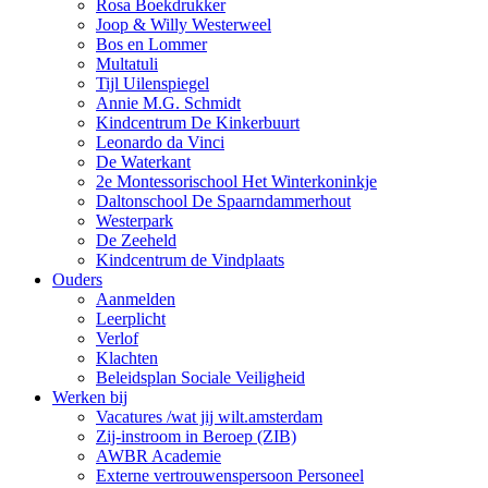
Rosa Boekdrukker
Joop & Willy Westerweel
Bos en Lommer
Multatuli
Tijl Uilenspiegel
Annie M.G. Schmidt
Kindcentrum De Kinkerbuurt
Leonardo da Vinci
De Waterkant
2e Montessorischool Het Winterkoninkje
Daltonschool De Spaarndammerhout
Westerpark
De Zeeheld
Kindcentrum de Vindplaats
Ouders
Aanmelden
Leerplicht
Verlof
Klachten
Beleidsplan Sociale Veiligheid
Werken bij
Vacatures /wat jij wilt.amsterdam
Zij-instroom in Beroep (ZIB)
AWBR Academie
Externe vertrouwenspersoon Personeel