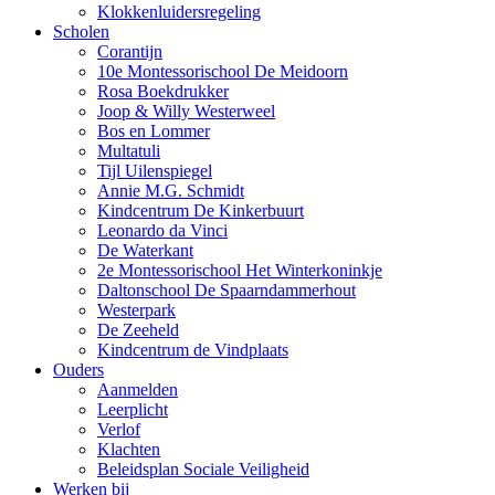
Klokkenluidersregeling
Scholen
Corantijn
10e Montessorischool De Meidoorn
Rosa Boekdrukker
Joop & Willy Westerweel
Bos en Lommer
Multatuli
Tijl Uilenspiegel
Annie M.G. Schmidt
Kindcentrum De Kinkerbuurt
Leonardo da Vinci
De Waterkant
2e Montessorischool Het Winterkoninkje
Daltonschool De Spaarndammerhout
Westerpark
De Zeeheld
Kindcentrum de Vindplaats
Ouders
Aanmelden
Leerplicht
Verlof
Klachten
Beleidsplan Sociale Veiligheid
Werken bij