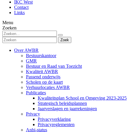
IKC West
Contact
Links
Menu
Zoeken
Zoek
Over AWBR
Bestuurskantoor
GMR
Bestuur en Raad van Toezicht
Kwaliteit AWBR
Passend onderwijs
Scholen op de kaart
Verhuurlocaties AWBR
Publicaties
Kwaliteitsplan School en Omgeving 2023-2025
Strategisch beleidsplannen
Jaarverslagen en jaarrekeningen
Privacy
Privacyverklaring
Privacyreglementen
Anbi-status