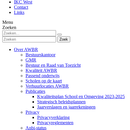
IKC West
Contact
Links
Menu
Zoeken
Zoek
Over AWBR
Bestuurskantoor
GMR
Bestuur en Raad van Toezicht
Kwaliteit AWBR
Passend onderwijs
Scholen op de kaart
Verhuurlocaties AWBR
Publicaties
Kwaliteitsplan School en Omgeving 2023-2025
Strategisch beleidsplannen
Jaarverslagen en jaarrekeningen
Privacy
Privacyverklaring
Privacyreglementen
Anbi-status