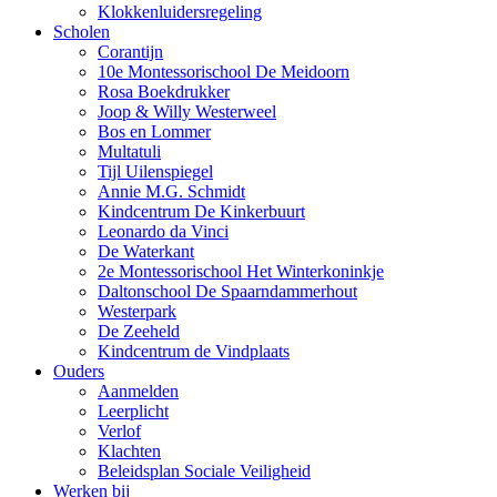
Klokkenluidersregeling
Scholen
Corantijn
10e Montessorischool De Meidoorn
Rosa Boekdrukker
Joop & Willy Westerweel
Bos en Lommer
Multatuli
Tijl Uilenspiegel
Annie M.G. Schmidt
Kindcentrum De Kinkerbuurt
Leonardo da Vinci
De Waterkant
2e Montessorischool Het Winterkoninkje
Daltonschool De Spaarndammerhout
Westerpark
De Zeeheld
Kindcentrum de Vindplaats
Ouders
Aanmelden
Leerplicht
Verlof
Klachten
Beleidsplan Sociale Veiligheid
Werken bij