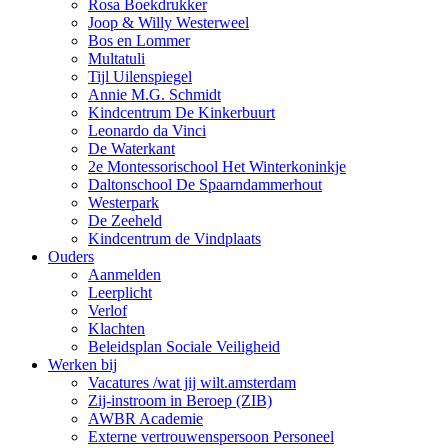
Rosa Boekdrukker
Joop & Willy Westerweel
Bos en Lommer
Multatuli
Tijl Uilenspiegel
Annie M.G. Schmidt
Kindcentrum De Kinkerbuurt
Leonardo da Vinci
De Waterkant
2e Montessorischool Het Winterkoninkje
Daltonschool De Spaarndammerhout
Westerpark
De Zeeheld
Kindcentrum de Vindplaats
Ouders
Aanmelden
Leerplicht
Verlof
Klachten
Beleidsplan Sociale Veiligheid
Werken bij
Vacatures /wat jij wilt.amsterdam
Zij-instroom in Beroep (ZIB)
AWBR Academie
Externe vertrouwenspersoon Personeel