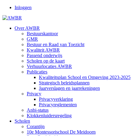
Inloggen
Over AWBR
Bestuurskantoor
GMR
Bestuur en Raad van Toezicht
Kwaliteit AWBR
Passend onderwijs
Scholen op de kaart
Verhuurlocaties AWBR
Publicaties
Kwaliteitsplan School en Omgeving 2023-2025
Strategisch beleidsplannen
Jaarverslagen en jaarrekeningen
Privacy
Privacyverklaring
Privacyreglementen
Anbi-status
Klokkenluidersregeling
Scholen
Corantijn
10e Montessorischool De Meidoorn