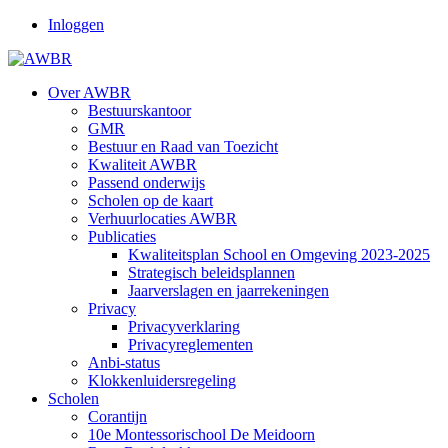
Inloggen
Over AWBR
Bestuurskantoor
GMR
Bestuur en Raad van Toezicht
Kwaliteit AWBR
Passend onderwijs
Scholen op de kaart
Verhuurlocaties AWBR
Publicaties
Kwaliteitsplan School en Omgeving 2023-2025
Strategisch beleidsplannen
Jaarverslagen en jaarrekeningen
Privacy
Privacyverklaring
Privacyreglementen
Anbi-status
Klokkenluidersregeling
Scholen
Corantijn
10e Montessorischool De Meidoorn