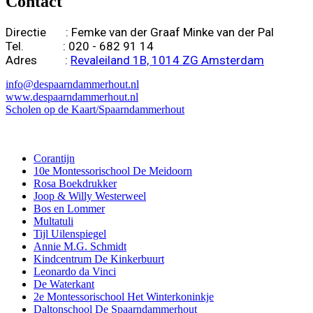
Contact
Directie : Femke van der Graaf
Minke van der Pal
Tel. : 020 - 682 91 14
Adres :
Revaleiland 1B, 1014 ZG Amsterdam
info@despaarndammerhout.nl
www.despaarndammerhout.nl
Scholen op de Kaart/Spaarndammerhout
Corantijn
10e Montessorischool De Meidoorn
Rosa Boekdrukker
Joop & Willy Westerweel
Bos en Lommer
Multatuli
Tijl Uilenspiegel
Annie M.G. Schmidt
Kindcentrum De Kinkerbuurt
Leonardo da Vinci
De Waterkant
2e Montessorischool Het Winterkoninkje
Daltonschool De Spaarndammerhout