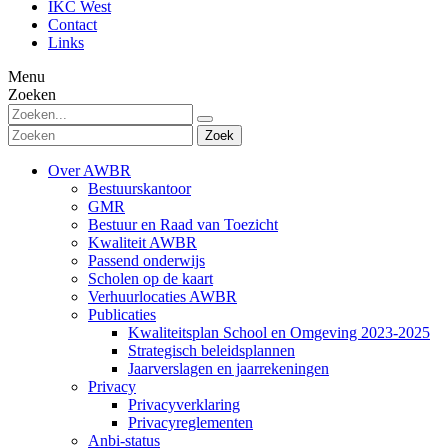
IKC West
Contact
Links
Menu
Zoeken
Zoek
Over AWBR
Bestuurskantoor
GMR
Bestuur en Raad van Toezicht
Kwaliteit AWBR
Passend onderwijs
Scholen op de kaart
Verhuurlocaties AWBR
Publicaties
Kwaliteitsplan School en Omgeving 2023-2025
Strategisch beleidsplannen
Jaarverslagen en jaarrekeningen
Privacy
Privacyverklaring
Privacyreglementen
Anbi-status