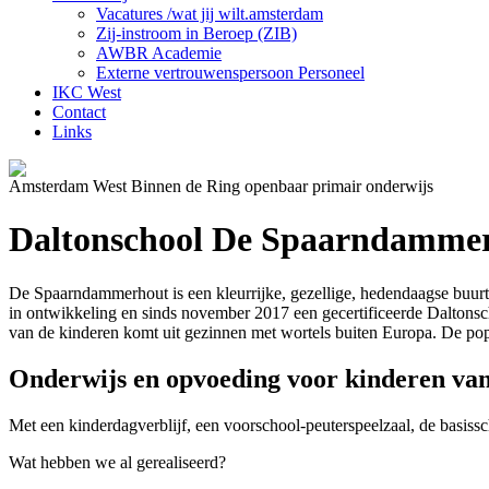
Vacatures /wat jij wilt.amsterdam
Zij-instroom in Beroep (ZIB)
AWBR Academie
Externe vertrouwenspersoon Personeel
IKC West
Contact
Links
Amsterdam West Binnen de Ring openbaar primair onderwijs
Daltonschool De Spaarndamme
De Spaarndammerhout is een kleurrijke, gezellige, hedendaagse buur
in ontwikkeling en sinds november 2017 een gecertificeerde Daltons
van de kinderen komt uit gezinnen met wortels buiten Europa. De po
Onderwijs en opvoeding voor kinderen van 
Met een kinderdagverblijf, een voorschool-peuterspeelzaal, de basissc
Wat hebben we al gerealiseerd?