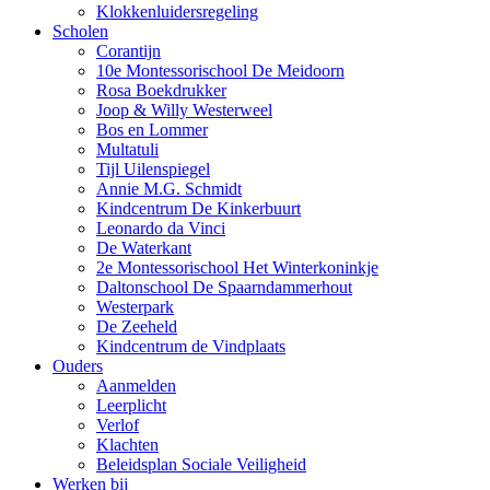
Klokkenluidersregeling
Scholen
Corantijn
10e Montessorischool De Meidoorn
Rosa Boekdrukker
Joop & Willy Westerweel
Bos en Lommer
Multatuli
Tijl Uilenspiegel
Annie M.G. Schmidt
Kindcentrum De Kinkerbuurt
Leonardo da Vinci
De Waterkant
2e Montessorischool Het Winterkoninkje
Daltonschool De Spaarndammerhout
Westerpark
De Zeeheld
Kindcentrum de Vindplaats
Ouders
Aanmelden
Leerplicht
Verlof
Klachten
Beleidsplan Sociale Veiligheid
Werken bij