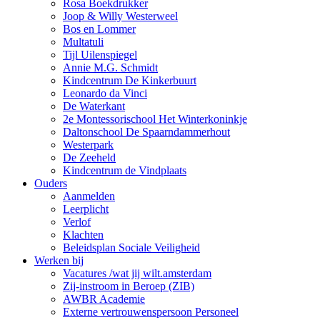
Rosa Boekdrukker
Joop & Willy Westerweel
Bos en Lommer
Multatuli
Tijl Uilenspiegel
Annie M.G. Schmidt
Kindcentrum De Kinkerbuurt
Leonardo da Vinci
De Waterkant
2e Montessorischool Het Winterkoninkje
Daltonschool De Spaarndammerhout
Westerpark
De Zeeheld
Kindcentrum de Vindplaats
Ouders
Aanmelden
Leerplicht
Verlof
Klachten
Beleidsplan Sociale Veiligheid
Werken bij
Vacatures /wat jij wilt.amsterdam
Zij-instroom in Beroep (ZIB)
AWBR Academie
Externe vertrouwenspersoon Personeel