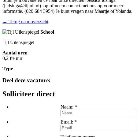
Stuur je motivatie en cv naar onze directeur Jessica Idsinga
(j.idsinga@tijluil.nl) op of neem contact met ons op voor meer
informatie. (020 684 3954) Je kunt vragen naar Maartje of Yolanda.
← Terug naar overzicht
School
Tijl Uilenspiegel
Aantal uren
0,2 fte uur
Type
Deel deze vacature:
Solliciteer direct
Naam:
*
Email:
*
Telefoonnummer: