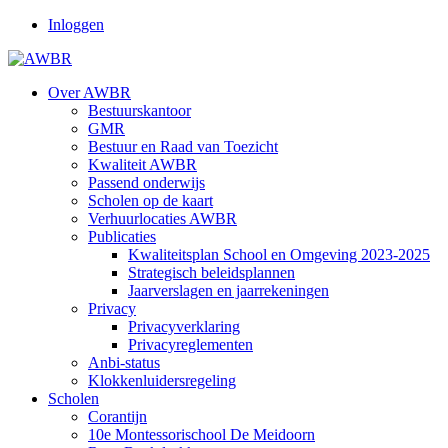
Inloggen
Over AWBR
Bestuurskantoor
GMR
Bestuur en Raad van Toezicht
Kwaliteit AWBR
Passend onderwijs
Scholen op de kaart
Verhuurlocaties AWBR
Publicaties
Kwaliteitsplan School en Omgeving 2023-2025
Strategisch beleidsplannen
Jaarverslagen en jaarrekeningen
Privacy
Privacyverklaring
Privacyreglementen
Anbi-status
Klokkenluidersregeling
Scholen
Corantijn
10e Montessorischool De Meidoorn