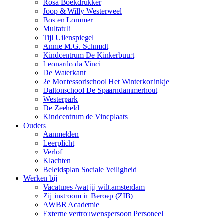
Rosa Boekdrukker
Joop & Willy Westerweel
Bos en Lommer
Multatuli
Tijl Uilenspiegel
Annie M.G. Schmidt
Kindcentrum De Kinkerbuurt
Leonardo da Vinci
De Waterkant
2e Montessorischool Het Winterkoninkje
Daltonschool De Spaarndammerhout
Westerpark
De Zeeheld
Kindcentrum de Vindplaats
Ouders
Aanmelden
Leerplicht
Verlof
Klachten
Beleidsplan Sociale Veiligheid
Werken bij
Vacatures /wat jij wilt.amsterdam
Zij-instroom in Beroep (ZIB)
AWBR Academie
Externe vertrouwenspersoon Personeel