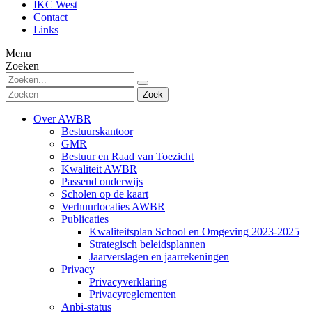
IKC West
Contact
Links
Menu
Zoeken
Zoek
Over AWBR
Bestuurskantoor
GMR
Bestuur en Raad van Toezicht
Kwaliteit AWBR
Passend onderwijs
Scholen op de kaart
Verhuurlocaties AWBR
Publicaties
Kwaliteitsplan School en Omgeving 2023-2025
Strategisch beleidsplannen
Jaarverslagen en jaarrekeningen
Privacy
Privacyverklaring
Privacyreglementen
Anbi-status