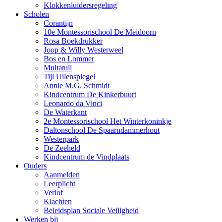
Klokkenluidersregeling
Scholen
Corantijn
10e Montessorischool De Meidoorn
Rosa Boekdrukker
Joop & Willy Westerweel
Bos en Lommer
Multatuli
Tijl Uilenspiegel
Annie M.G. Schmidt
Kindcentrum De Kinkerbuurt
Leonardo da Vinci
De Waterkant
2e Montessorischool Het Winterkoninkje
Daltonschool De Spaarndammerhout
Westerpark
De Zeeheld
Kindcentrum de Vindplaats
Ouders
Aanmelden
Leerplicht
Verlof
Klachten
Beleidsplan Sociale Veiligheid
Werken bij